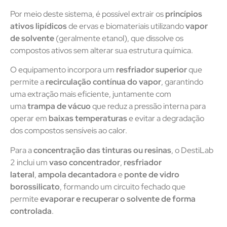
Por meio deste sistema, é possível extrair os
princípios
ativos lipídicos
de ervas e biomateriais utilizando
vapor
de solvente
(geralmente etanol), que dissolve os
compostos ativos sem alterar sua estrutura química.
O equipamento incorpora um
resfriador superior
que
permite a
recirculação contínua do vapor
, garantindo
uma extração mais eficiente, juntamente com
uma
trampa de vácuo
que reduz a pressão interna para
operar em
baixas temperaturas
e evitar a degradação
dos compostos sensíveis ao calor.
Para a
concentração das tinturas ou resinas
, o DestiLab
2 inclui um
vaso concentrador
,
resfriador
lateral
,
ampola decantadora
e
ponte de vidro
borossilicato
, formando um circuito fechado que
permite
evaporar e recuperar o solvente de forma
controlada
.